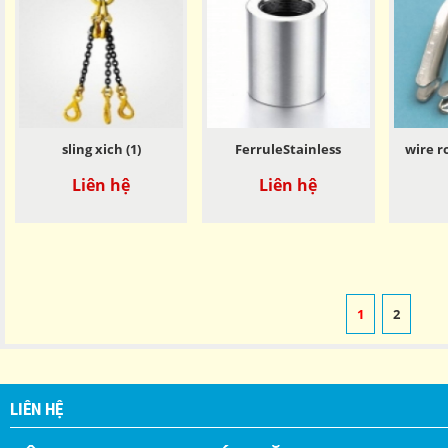
sling xich (1)
FerruleStainless
wire r
Liên hệ
Liên hệ
1
2
LIÊN HỆ