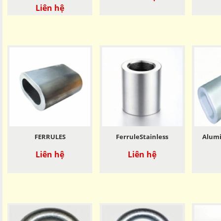
Liên hệ
FERRULES
FerruleStainless
Alumi
Liên hệ
Liên hệ