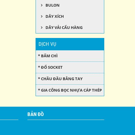
BULON
DÂY XÍCH
DÂY VẢI CẨU HÀNG
DỊCH VỤ
* BẤM CHÌ
* ĐỔ SOCKET
* CHẦU ĐẦU BẰNG TAY
* GIA CÔNG BỌC NHỰA CÁP THÉP
BẢN ĐỒ