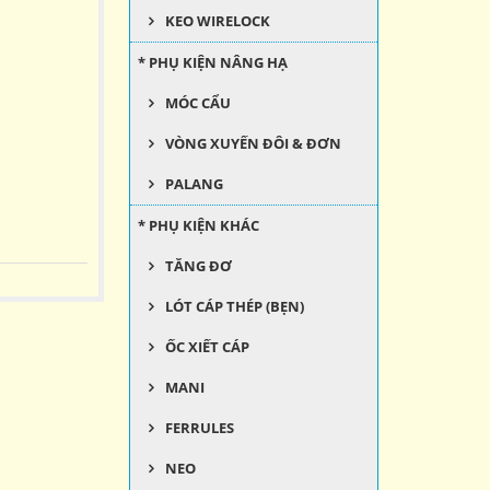
KEO WIRELOCK
* PHỤ KIỆN NÂNG HẠ
MÓC CẨU
VÒNG XUYẾN ĐÔI & ĐƠN
PALANG
* PHỤ KIỆN KHÁC
TĂNG ĐƠ
LÓT CÁP THÉP (BẸN)
ỐC XIẾT CÁP
MANI
FERRULES
NEO