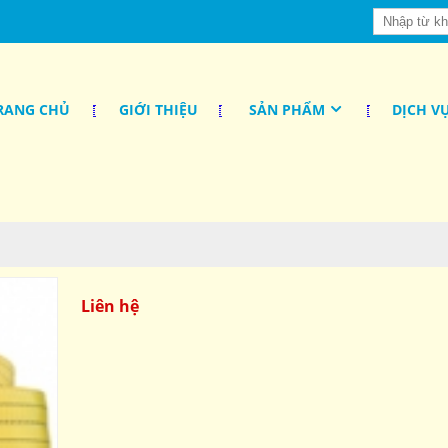
RANG CHỦ
GIỚI THIỆU
SẢN PHẨM
DỊCH V
Liên hệ