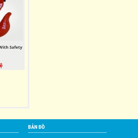
 With Safety
ệ
BẢN ĐỒ