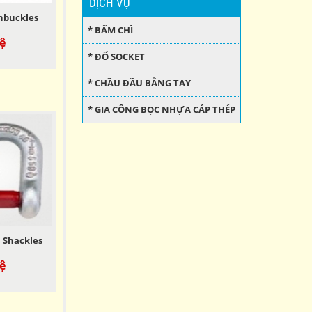
DỊCH VỤ
nbuckles
* BẤM CHÌ
ệ
* ĐỔ SOCKET
* CHẦU ĐẦU BẰNG TAY
* GIA CÔNG BỌC NHỰA CÁP THÉP
 Shackles
ệ