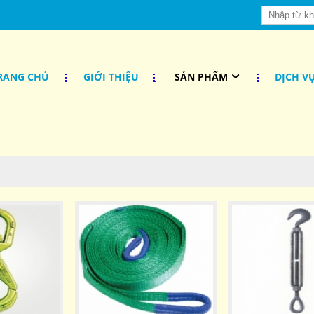
RANG CHỦ
GIỚI THIỆU
SẢN PHẨM
DỊCH V