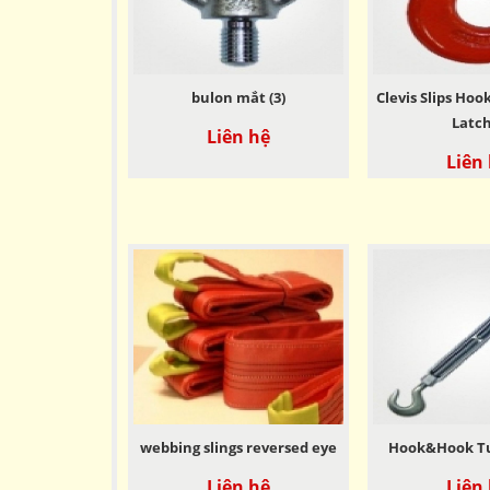
bulon mắt (3)
Clevis Slips Hoo
Latch
Liên hệ
Liên
webbing slings reversed eye
Hook&Hook T
Liên hệ
Liên