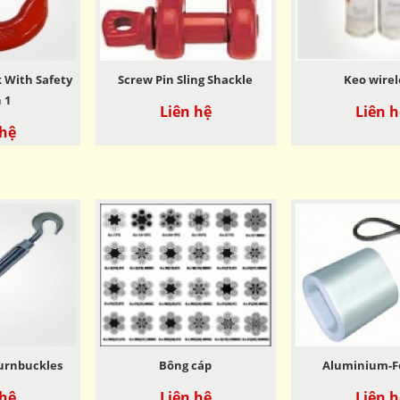
k With Safety
Screw Pin Sling Shackle
Keo wire
 1
Liên hệ
Liên h
 hệ
urnbuckles
Bông cáp
Aluminium-F
 hệ
Liên hệ
Liên h