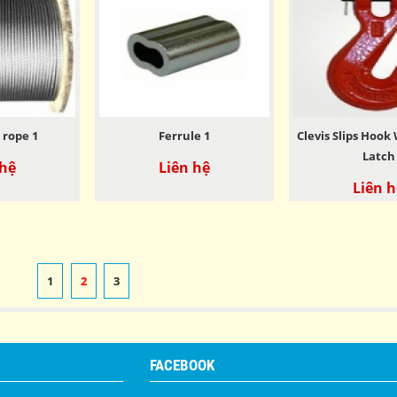
 rope 1
Ferrule 1
Clevis Slips Hook
Latch
 hệ
Liên hệ
Liên h
1
2
3
FACEBOOK