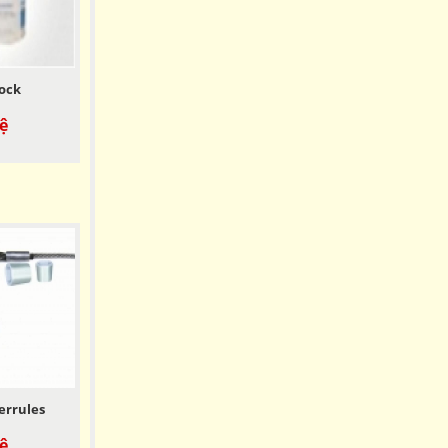
lock
ệ
errules
ệ