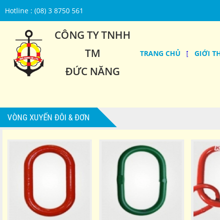
Hotline : (08) 3 8750 561
CÔNG TY TNHH
TM
TRANG CHỦ
GIỚI T
ĐỨC NĂNG
VÒNG XUYẾN ĐÔI & ĐƠN