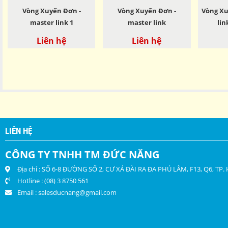
Vòng Xuyến Đơn -
Vòng Xuyến Đơn -
Vòng Xu
master link 1
master link
lin
Liên hệ
Liên hệ
LIÊN HỆ
CÔNG TY TNHH TM ĐỨC NĂNG
Địa chỉ : SỐ 6-8 ĐƯỜNG SỐ 2, CƯ XÁ ĐÀI RA ĐA PHÚ LÂM, F13, Q6, TP
Hotline : (08) 3 8750 561
Email :
salesducnang@gmail.com