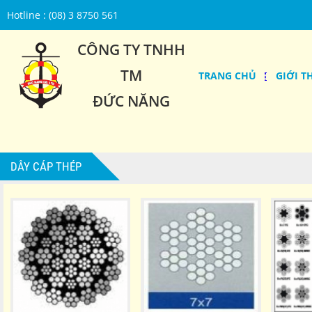
Hotline : (08) 3 8750 561
CÔNG TY TNHH
TM
TRANG CHỦ
GIỚI T
ĐỨC NĂNG
DÂY CÁP THÉP